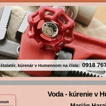
0918 76
štalatér, kúrenár v Humennom na čísle:
Voda - kúrenie v
ennom
Marián Hara