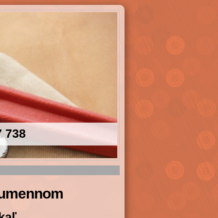
7 738
 Humennom
kaľ