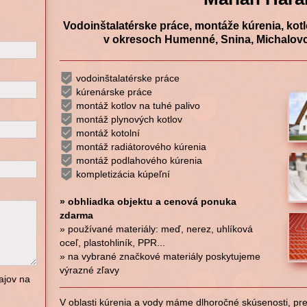
Vodoinštalatérske práce, montáže kúrenia, kot
v okresoch Humenné, Snina, Michalovc
vodoinštalatérske práce
kúrenárske práce
montáž kotlov na tuhé palivo
montáž plynových kotlov
montáž kotolní
montáž radiátorového kúrenia
montáž podlahového kúrenia
kompletizácia kúpeľní
» obhliadka objektu a cenová ponuka
zdarma
» používané materiály: meď, nerez, uhlíková
oceľ, plastohliník, PPR...
» na vybrané značkové materiály poskytujeme
výrazné zľavy
ajov na
V oblasti kúrenia a vody máme dlhoročné skúsenosti, pre