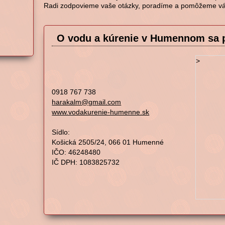
Radi zodpovieme vaše otázky, poradíme a pomôžeme v
O vodu a kúrenie v Humennom sa p
>
0918 767 738
harakalm@gmail.com
www.vodakurenie-humenne.sk
Sídlo:
Košická 2505/24, 066 01 Humenné
IČO: 46248480
IČ DPH: 1083825732